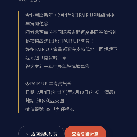
今個農曆新年，2月4至9日PAIR UP喺維園擺
年宵攤位🤗。
師傅🤓預備咗不同嘅獨家開運產品同準備份神
秘禮物🎁送比所有PAIR UP 會員！
好多PAIR UP 會員都黎左支持我地，同埋轉下
我地個「開運輪」🍀
祝大家新一年甲辰年好運連連🤭
🌟PAIR UP 年宵資訊🌟
日期: 2月4日(年廿五)至2月10日(年初一清晨)
地點: 維多利亞公園
攤位編號: 39 「九運投玄」
← 返回活動列表
查看會籍計劃